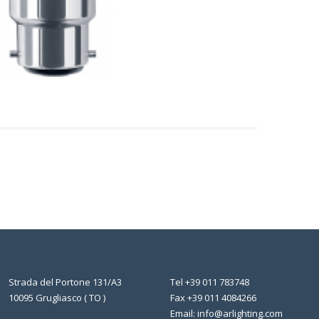
Strada del Portone 131/A3
Tel +39 011 783748
10095 Grugliasco ( TO )
Fax +39 011 4084266
Email: info@arlighting.com